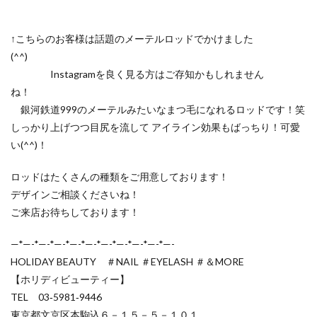
↑こちらのお客様は話題のメーテルロッドでかけました
(^^)
Instagramを良く見る方はご存知かもしれません
ね！
銀河鉄道999のメーテルみたいなまつ毛になれるロッドです！笑
しっかり上げつつ目尻を流して アイライン効果もばっちり！可愛
い(^^)！
ロッドはたくさんの種類をご用意しております！
デザインご相談くださいね！
ご来店お待ちしております！
—*—-*—-*—-*—-*—-*—-*—-*—-*—-*—-
HOLIDAY BEAUTY ＃NAIL ＃EYELASH ＃＆MORE
【ホリディビューティー】
TEL 03‐5981‐9446
東京都文京区本駒込６－１５－５－１０１