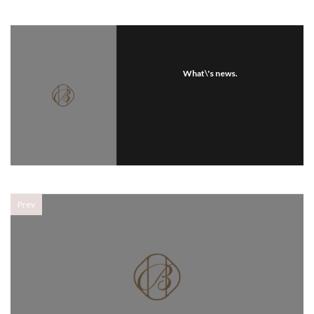
What\'s news.
Prev