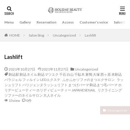
Menu
Gallery
Reservation
Access
Customer’s voice
Salon blo
HOME
Salon blog
Uncategorized
Lashlift
Lashlift
2021年10月27日
2021年11月27日
Uncategorized
駒込駅 駒込ネイル 駒込マツエク 千石 白山 千駄木 巣鴨 大塚 西ヶ原 本駒込
パラジェル フィルイン LEDエクステ ふかふかソファのまつエクサロン ラッ
シュリフト パリジェンヌラッシュリフト まつげパーマ 駒込まつ毛パーマ ホ
リデービューティー ホリディビューティー JAPANESENAIL リクライニング
ソファーのネイルサロン 大人ネイル
15view
0件
Uncategorized